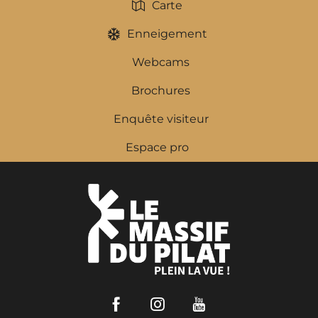
Carte
Enneigement
Webcams
Brochures
Enquête visiteur
Espace pro
Facebook
Instagram
Youtube