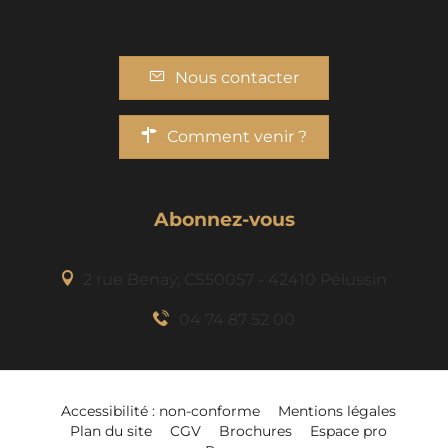
Nous contacter
Comment venir ?
Abonnez-vous
2 rue Benaÿ, CS50057 - 42410 Pélussin
04 74 87 52 00
Accessibilité : non-conforme
Mentions légales
Plan du site
CGV
Brochures
Espace pro