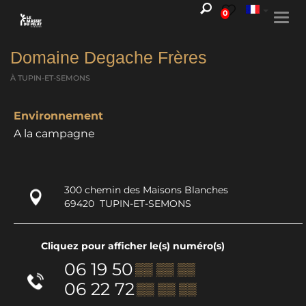
0
Togg
navi
Domaine Degache Frères
À TUPIN-ET-SEMONS
Environnement
A la campagne
300 chemin des Maisons Blanches
69420
TUPIN-ET-SEMONS
Cliquez pour afficher le(s) numéro(s)
06 19 50
▒▒ ▒▒ ▒▒
06 22 72
▒▒ ▒▒ ▒▒