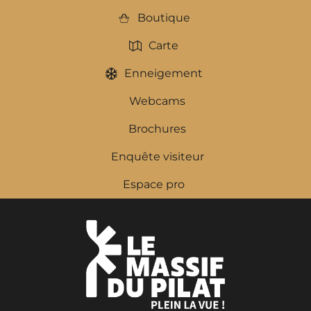
Boutique
Carte
Enneigement
Webcams
Brochures
Enquête visiteur
Espace pro