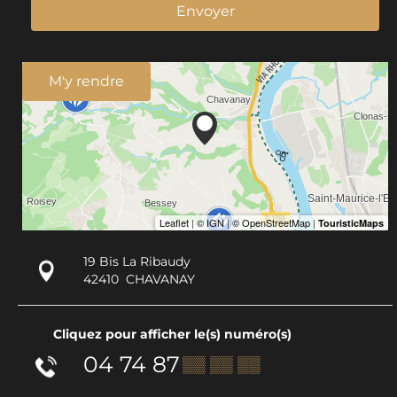
Envoyer
M'y rendre
19 Bis La Ribaudy
42410
CHAVANAY
Cliquez pour afficher le(s) numéro(s)
04 74 87
▒▒ ▒▒ ▒▒