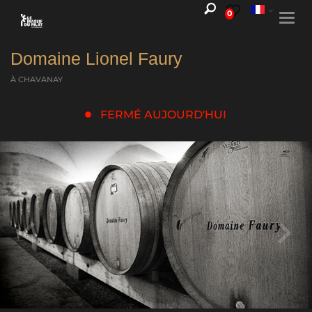
0
Togg
navi
Domaine Lionel Faury
À CHAVANAY
FERMÉ AUJOURD'HUI