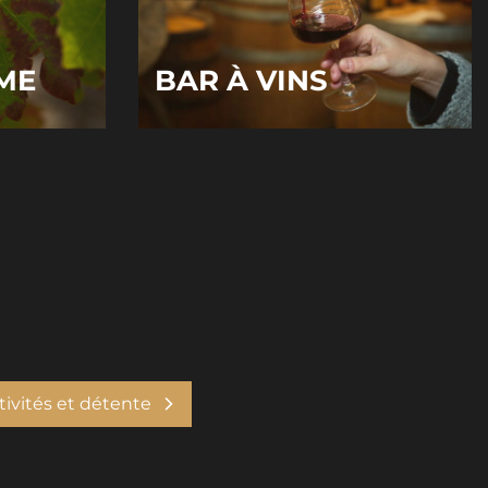
ME
BAR À VINS
tivités et détente