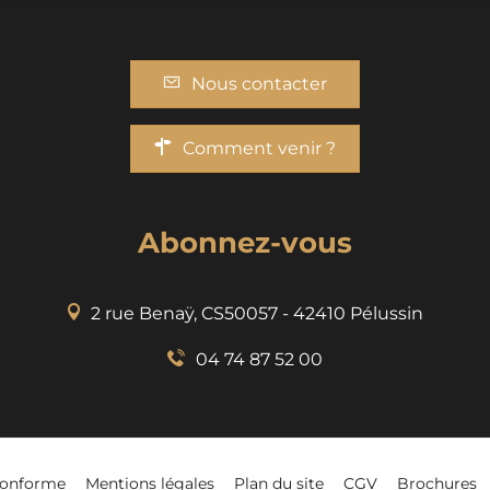
Nous contacter
Comment venir ?
Abonnez-vous
2 rue Benaÿ, CS50057 - 42410 Pélussin
04 74 87 52 00
-conforme
Mentions légales
Plan du site
CGV
Brochures