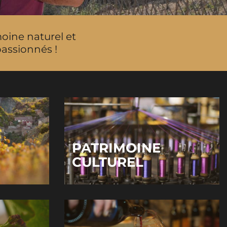
moine naturel et
passionnés !
PATRIMOINE
CULTUREL