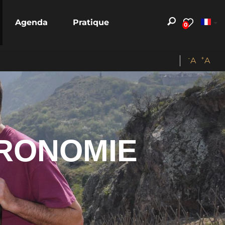
Agenda
Pratique
0
-
+
A
A
RONOMIE