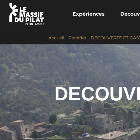
Expériences
Découv
Accueil
/
Planifier
/
DECOUVERTE ET GA
DECOUV