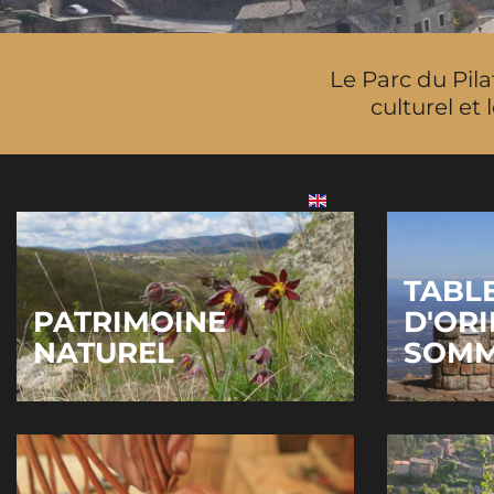
Le Parc du Pila
culturel et
TABL
PATRIMOINE
D'ORI
NATUREL
SOMM