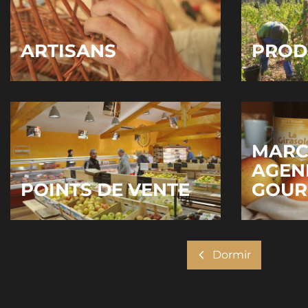
ARTISANS
PROD
MARC
AGEN
POINTS DE VENTE
GOU
Dormir