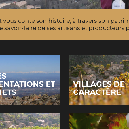
t vous conte son histoire, à travers son patri
 le savoir-faire de ses artisans et producteurs 
ES
ENTATIONS ET
VILLAGES DE
ETS
CARACTÈRE