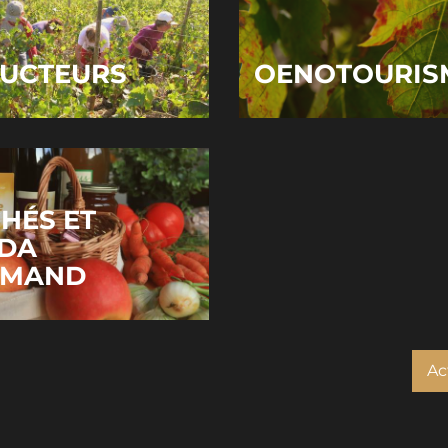
UCTEURS
OENOTOURIS
HÉS ET
DA
RMAND
Ac