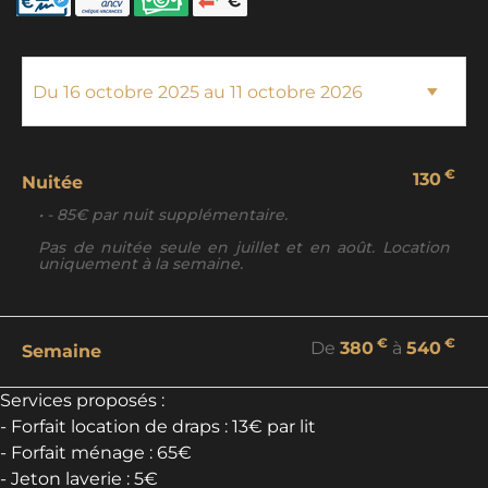
€
130
Nuitée
• - 85€ par nuit supplémentaire.
Pas de nuitée seule en juillet et en août. Location
uniquement à la semaine.
€
€
De
380
à
540
Semaine
Services proposés :
- Forfait location de draps : 13€ par lit
- Forfait ménage : 65€
- Jeton laverie : 5€