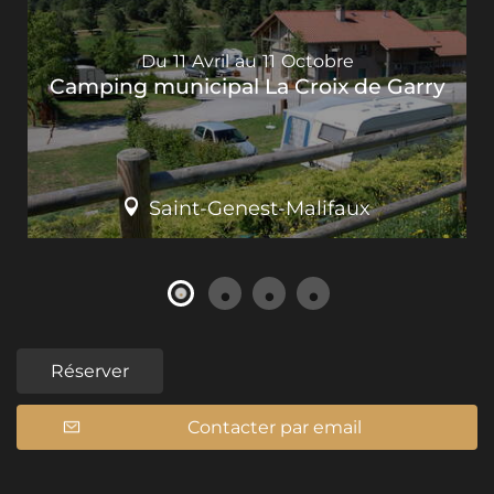
Du
11
Avril
au
11
Octobre
Camping municipal La Croix de Garry
Saint-Genest-Malifaux
Réserver
Contacter par email