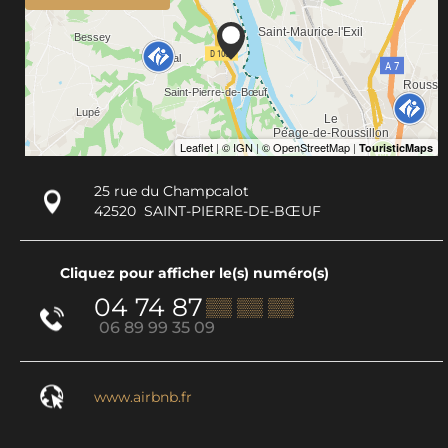
25 rue du Champcalot
42520
SAINT-PIERRE-DE-BŒUF
Cliquez pour afficher le(s) numéro(s)
04 74 87
▒▒ ▒▒ ▒▒
06 89 99 35 09
www.airbnb.fr