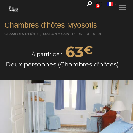
0
Togg
navi
Chambres d'hôtes Myosotis
CHAMBRES D'HÔTES , MAISON
À SAINT-PIERRE-DE-BŒUF
63
€
À partir de :
Deux personnes (Chambres d'hôtes)