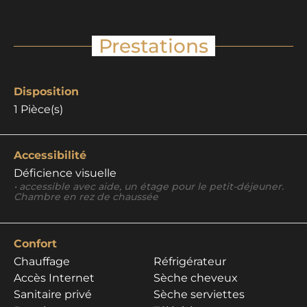
Prestations
Disposition
1
Pièce(s)
Accessibilité
Déficience visuelle
• accessible avec aide, un étage pour le petit-déjeuner.
Chambre en rez de chaussée
Confort
Chauffage
Réfrigérateur
Accès Internet
Sèche cheveux
Sanitaire privé
Sèche serviettes