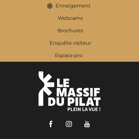
Enneigement
Webcams
Brochures
Enquête visiteur
Espace pro
Facebook
Instagram
Youtube