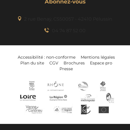
Abonnez-vous
2 rue Benaÿ, CS50057 - 42410 Pélussin
04 74 87 52 00
Accessibilité : non-conforme
Mentions légales
Plan du site
CGV
Brochures
Espace pro
Presse
Description
Réserver