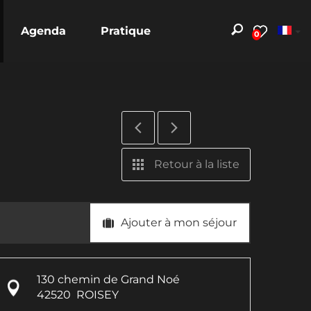
Agenda
Pratique
0
Retour à la liste
Ajouter à mon séjour
130 chemin de Grand Noé
42520
ROISEY