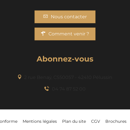
Nous contacter
Comment venir ?
Abonnez-vous
2 rue Benaÿ, CS50057 - 42410 Pélussin
04 74 87 52 00
-conforme
Mentions légales
Plan du site
CGV
Brochures