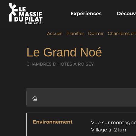
Expériences
Découv
Accueil
/
Planifier
/
Dormir
/
Chambres d'
Le Grand Noé
CHAMBRES D'HÔTES
À ROISEY
Environnement
Vue sur montagn
Village à -2 km