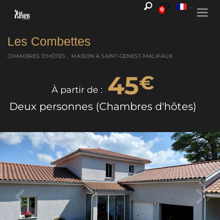
0
Togg
navi
Les Combettes
CHAMBRES D'HÔTES , MAISON
À SAINT-GENEST-MALIFAUX
45
€
À partir de :
Deux personnes (Chambres d'hôtes)