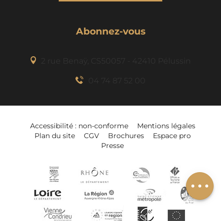
Abonnez-vous
2 rue Benaÿ, CS50057 - 42410 Pélussin
04 74 87 52 00
Description
Prestations
Accessibilité : non-conforme
Mentions légales
Plan du site
CGV
Brochures
Espace pro
Tarifs
Presse
Ouvertures
Ajouter à mon
séjour