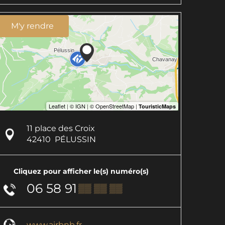
M'y rendre
11 place des Croix
42410
PÉLUSSIN
Cliquez pour afficher le(s) numéro(s)
06 58 91
▒▒ ▒▒ ▒▒
www.airbnb.fr