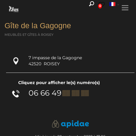
0
Togg
navi
Gîte de la Gagogne
MEUBLÉS ET GÎTES
À ROISEY
7 impasse de la Gagogne
42520
ROISEY
Cliquez pour afficher le(s) numéro(s)
06 66 49
▒▒ ▒▒ ▒▒