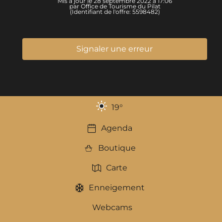
Mis à jour le 28 septembre 2022 à 17:06
par Office de Tourisme du Pilat
(Identifiant de l'offre:
5598482
)
Signaler une erreur
19
°
Agenda
Boutique
Carte
Enneigement
Webcams