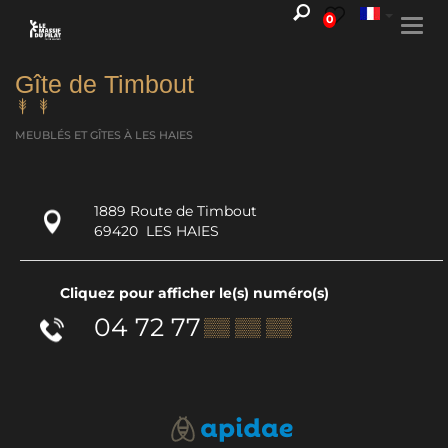
0
Togg
navi
Gîte de Timbout
MEUBLÉS ET GÎTES
À LES HAIES
1889 Route de Timbout
69420
LES HAIES
Cliquez pour afficher le(s) numéro(s)
04 72 77
▒▒ ▒▒ ▒▒