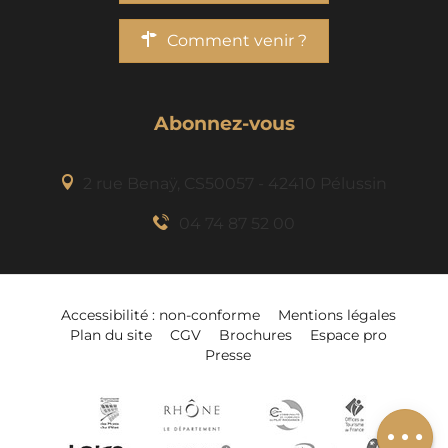
Comment venir ?
Abonnez-vous
2 rue Benaÿ, CS50057 - 42410 Pélussin
04 74 87 52 00
Accessibilité : non-conforme
Mentions légales
Plan du site
CGV
Brochures
Espace pro
Presse
Ajouter à mon
séjour