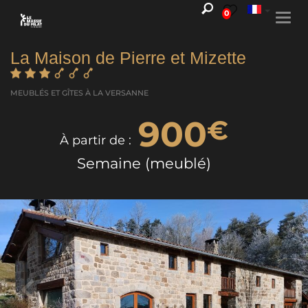
0
Togg
navi
La Maison de Pierre et Mizette
MEUBLÉS ET GÎTES
À LA VERSANNE
900
€
À partir de :
Semaine (meublé)