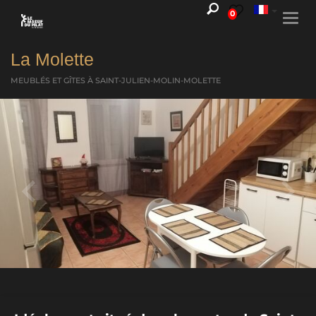
0
Togg
navi
La Molette
MEUBLÉS ET GÎTES
À SAINT-JULIEN-MOLIN-MOLETTE