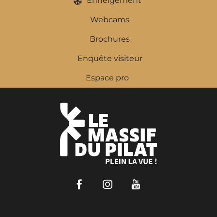
Enneigement
Webcams
Brochures
Enquête visiteur
Espace pro
Facebook
Instagram
Youtube