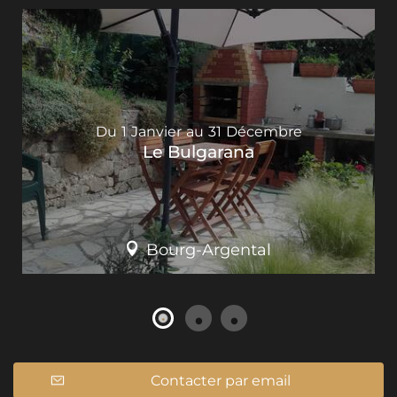
Du
1
Janvier
au
31
Décembre
Le Bulgarana
Bourg-Argental
Contacter par email