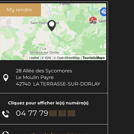
M'y rendre
28 Allée des Sycomores
Le Moulin Payre
42740
LA TERRASSE-SUR-DORLAY
Cliquez pour afficher le(s) numéro(s)
04 77 79
▒▒ ▒▒ ▒▒