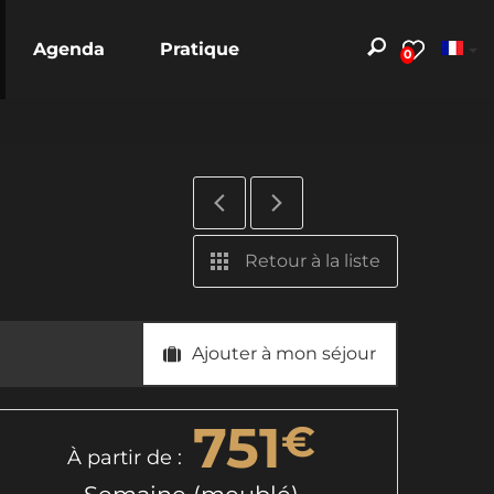
Agenda
Pratique
0
Retour à la liste
Ajouter à mon séjour
751
€
À partir de :