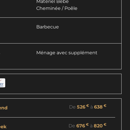
Matériel Bébé
Cheminée / Poêle
Barbecue
s
Ménage avec supplément
€
€
De
526
à
638
end
€
€
De
676
à
820
eek