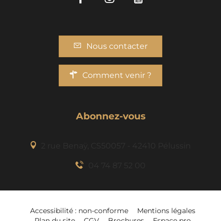
Nous contacter
Comment venir ?
Abonnez-vous
2 rue Benaÿ, CS50057 - 42410 Pélussin
04 74 87 52 00
Accessibilité : non-conforme
Mentions légales
Plan du site
CGV
Brochures
Espace pro