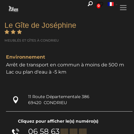
0
Togg
navi
Le Gîte de Joséphine
MEUBLÉS ET GÎTES
À CONDRIEU
Environnement
Arrêt de transport en commun à moins de 500 m
Lac ou plan d'eau à -5 km
11 Route Départementale 386
69420
CONDRIEU
Cliquez pour afficher le(s) numéro(s)
06 58 63
▒▒ ▒▒ ▒▒