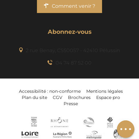
Comment venir ?
Abonnez-vous
2 rue Benaÿ, CS50057 - 42410 Pélussin
04 74 87 52 00
Accessibilité : non-conforme
Mentions légales
Plan du site
CGV
Brochures
Espace pro
Presse
Ajouter à mon
séjour