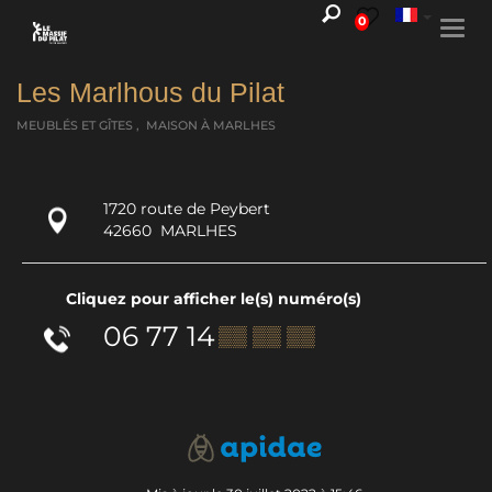
0
Togg
navi
Les Marlhous du Pilat
MEUBLÉS ET GÎTES , MAISON
À MARLHES
1720 route de Peybert
42660
MARLHES
Cliquez pour afficher le(s) numéro(s)
06 77 14
▒▒ ▒▒ ▒▒