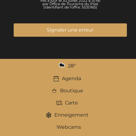
Mis à jour le 30 juillet 2022 à 15:46
par Office de Tourisme du Pilat
(Identifiant de l'offre:
5530165
)
Signaler une erreur
28
°
Agenda
Boutique
Carte
Enneigement
Webcams