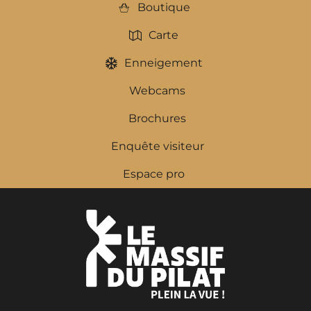
Boutique
Carte
Enneigement
Webcams
Brochures
Enquête visiteur
Espace pro