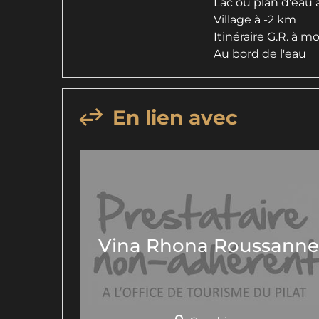
Lac ou plan d'eau 
Village à -2 km
Itinéraire G.R. à m
Au bord de l'eau
En lien avec
Vina Rhona Roussanne