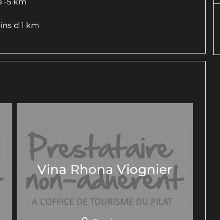
à -5 km
oins d'1 km
Vina Rhona Viognier