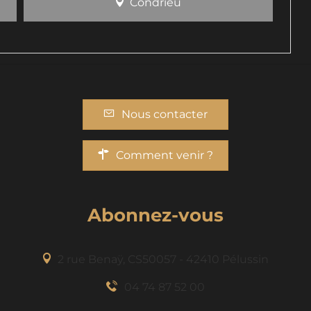
Condrieu
Nous contacter
Comment venir ?
Abonnez-vous
2 rue Benaÿ, CS50057 - 42410 Pélussin
04 74 87 52 00