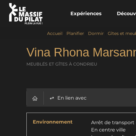
Expériences
Découv
Accueil
/
Planifier
/
Dormir
/
Gîtes et meu
Vina Rhona Marsan
MEUBLÉS ET GÎTES
À CONDRIEU
En lien avec
Environnement
Arrêt de transpo
En centre ville