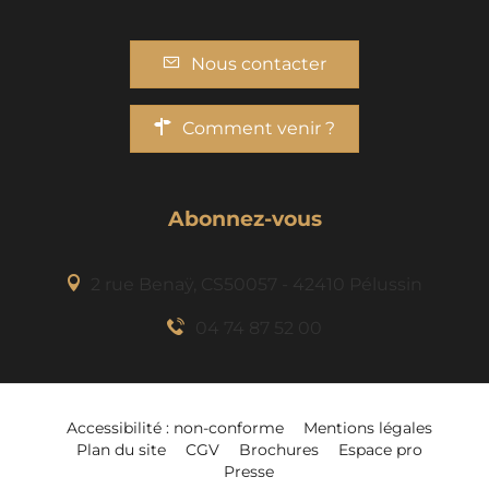
Nous contacter
Comment venir ?
Abonnez-vous
2 rue Benaÿ, CS50057 - 42410 Pélussin
04 74 87 52 00
Description
Prestations
Accessibilité : non-conforme
Mentions légales
Plan du site
CGV
Brochures
Espace pro
Tarifs
Presse
Ouvertures