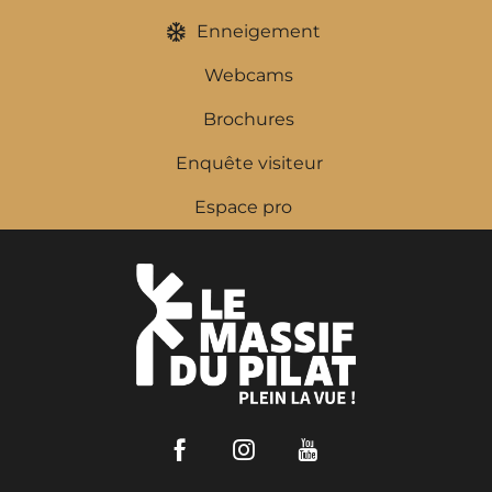
Enneigement
Webcams
Brochures
Enquête visiteur
Espace pro
Facebook
Instagram
Youtube