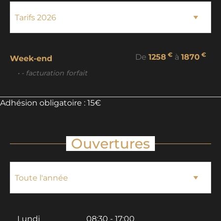
€
€
De
1258
à
1870
Week-end
• - facturation forfait
Adhésion obligatoire : 15€
Ouvertures
Lundi
08:30 - 17:00