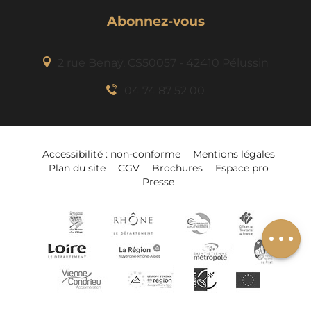
Abonnez-vous
2 rue Benaÿ, CS50057 - 42410 Pélussin
04 74 87 52 00
Description
Accessibilité : non-conforme
Mentions légales
Plan du site
CGV
Brochures
Espace pro
Prestations
Presse
Tarifs
Ajouter à mon
séjour