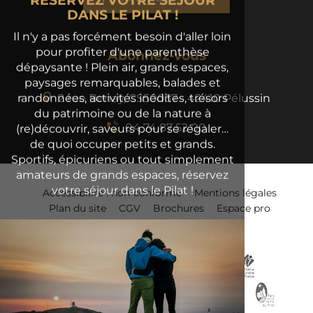
RÉSERVEZ VOTRE SÉJOUR
DANS LE PILAT !
Il n'y a pas forcément besoin d'aller loin
pour profiter d'une parenthèse
Abonnez-vous
dépaysante ! Plein air, grands espaces,
paysages remarquables, balades et
randonnées, activités inédites, trésors
2 rue Benaÿ, CS50057 - 42410 Pélussin
du patrimoine ou de la nature à
04 74 87 52 00
(re)découvrir, saveurs pour se régaler…
de quoi occuper petits et grands.
Sportifs, épicuriens ou tout simplement
amateurs de grands espaces, réservez
votre séjour dans le Pilat !
Accessibilité : non-conforme
Mentions légales
Plan du site
CGV
Brochures
Espace pro
Presse