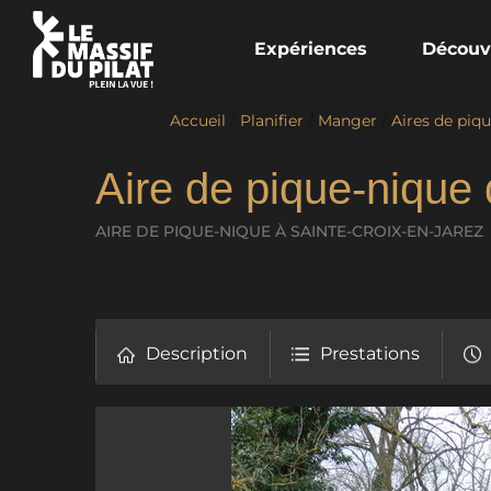
Expériences
Découv
Accueil
/
Planifier
/
Manger
/
Aires de piq
Aire de pique-nique 
AIRE DE PIQUE-NIQUE
À SAINTE-CROIX-EN-JAREZ
Description
Prestations