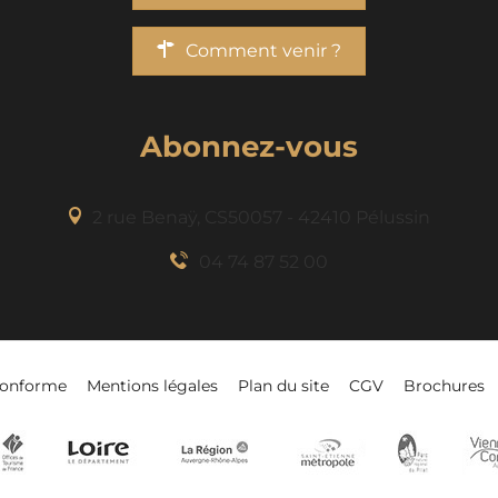
Comment venir ?
Abonnez-vous
2 rue Benaÿ, CS50057 - 42410 Pélussin
04 74 87 52 00
-conforme
Mentions légales
Plan du site
CGV
Brochures