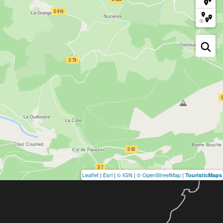
Leaflet
|
Esri
|
© IGN
|
© OpenStreetMap
|
TouristicMaps