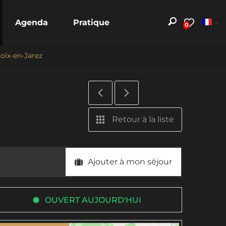
Agenda
Pratique
0
roix-en-Jarez
Retour à la liste
Ajouter à mon séjour
OUVERT AUJOURD'HUI