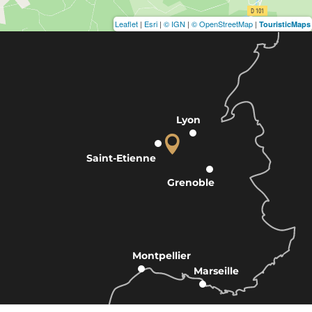
Leaflet
|
Esri
|
© IGN
|
© OpenStreetMap
|
TouristicMaps
Lyon
Saint-Etienne
Grenoble
Montpellier
Marseille