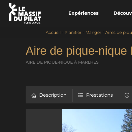
Expériences
Découv
Accueil
/
Planifier
/
Manger
/
Aires de piq
Aire de pique-nique
AIRE DE PIQUE-NIQUE
À MARLHES
Description
Prestations