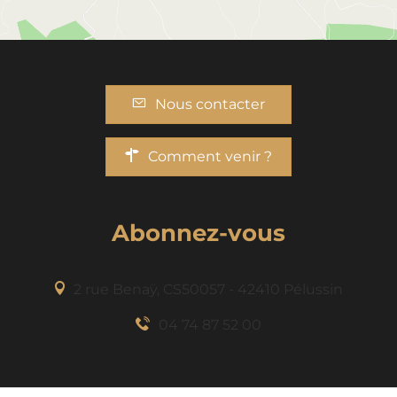
Nous contacter
Comment venir ?
Abonnez-vous
2 rue Benaÿ, CS50057 - 42410 Pélussin
04 74 87 52 00