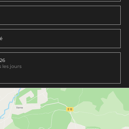
té
026
 les jours