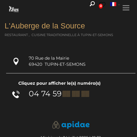
0
Togg
navi
L'Auberge de la Source
RESTAURANT , CUISINE TRADITIONNELLE
À TUPIN-ET-SEMONS
70 Rue de la Mairie
69420
TUPIN-ET-SEMONS
Cliquez pour afficher le(s) numéro(s)
04 74 59
▒▒ ▒▒ ▒▒