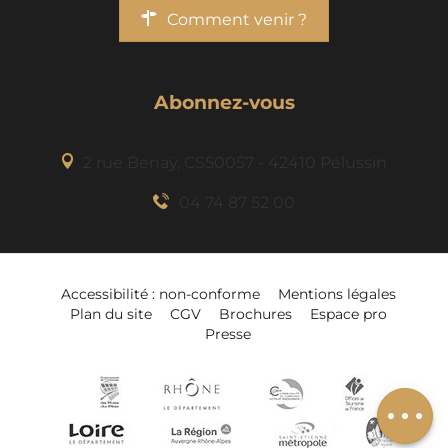
Comment venir ?
Abonnez-vous
2 rue Benaÿ, CS50057 - 42410 Pélussin
04 74 87 52 00
Accessibilité : non-conforme
Mentions légales
Plan du site
CGV
Brochures
Espace pro
Presse
Ajouter à mon
séjour