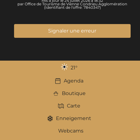
Mis à jour le 24 juillet 2026 à 18:32
par Office de Tourisme de Vienne Condrieu Agglomération
(Identifiant de l'offre:
7840347
)
Signaler une erreur
21
°
Agenda
Boutique
Carte
Enneigement
Webcams