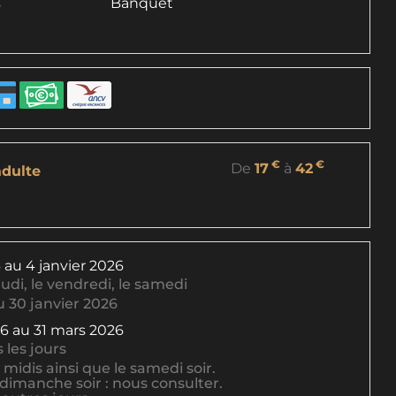
s
Banquet
€
€
De
17
à
42
dulte
6
au
4 janvier 2026
eudi
,
le vendredi
,
le samedi
 30 janvier 2026
26
au
31 mars 2026
 les jours
 midis ainsi que le samedi soir.
 dimanche soir : nous consulter.