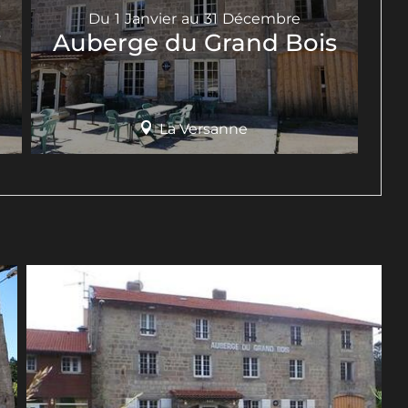
Du
1
Janvier
au
31
Décembre
s
Auberge du Grand Bois
La Versanne