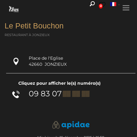
0
Togg
navi
Le Petit Bouchon
RESTAURANT
À JONZIEUX
Place de l'Eglise
42660
JONZIEUX
Cliquez pour afficher le(s) numéro(s)
09 83 07
▒▒ ▒▒ ▒▒