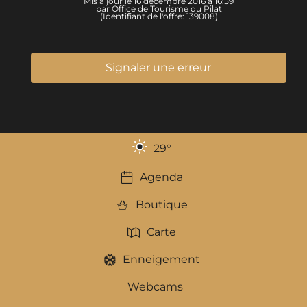
Mis à jour le 16 décembre 2016 à 16:59
par Office de Tourisme du Pilat
(Identifiant de l'offre:
139008
)
Signaler une erreur
29
°
Agenda
Boutique
Carte
Enneigement
Webcams