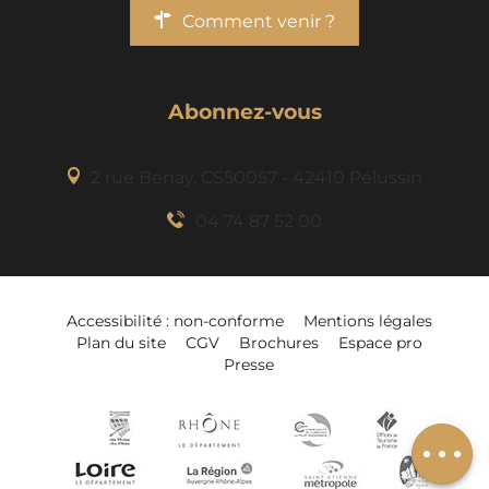
Comment venir ?
Abonnez-vous
2 rue Benaÿ, CS50057 - 42410 Pélussin
04 74 87 52 00
Accessibilité : non-conforme
Mentions légales
Plan du site
CGV
Brochures
Espace pro
Presse
Ajouter à mon
séjour