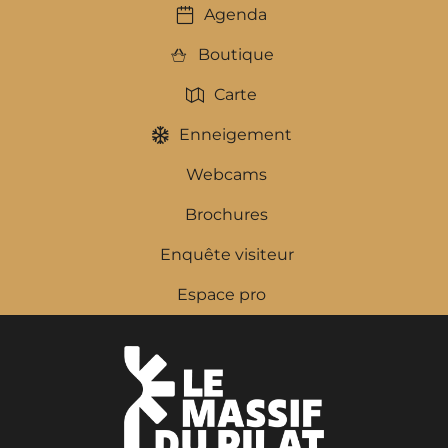
Agenda
Boutique
Carte
Enneigement
Webcams
Brochures
Enquête visiteur
Espace pro