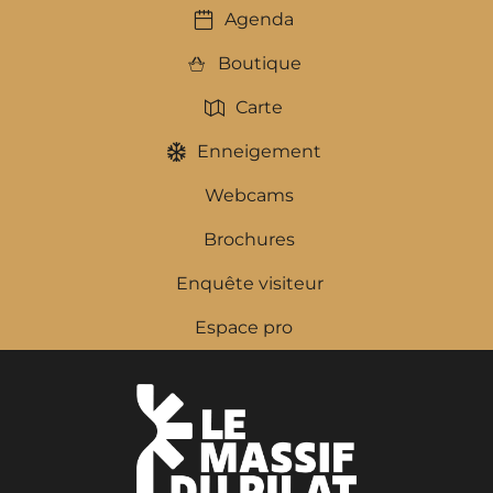
Agenda
Boutique
Carte
Enneigement
Webcams
Brochures
Enquête visiteur
Espace pro