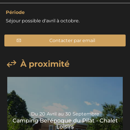
Période
Séjour possible d'avril à octobre.
Contacter par email
À proximité
Du
20
Avril
au
30
Septembre
Camping Bel'époque du Pilat - Chalet
Loisirs