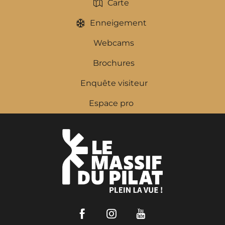
Carte
Enneigement
Webcams
Brochures
Enquête visiteur
Espace pro
Facebook
Instagram
Youtube