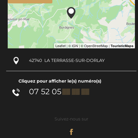
42740
LA TERRASSE-SUR-DORLAY
Cliquez pour afficher le(s) numéro(s)
07 52 05
▒▒ ▒▒ ▒▒
Suivez-nous sur