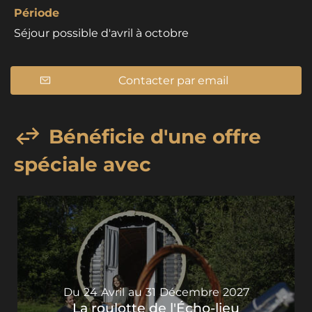
Période
Séjour possible d'avril à octobre
Contacter par email
Bénéficie d'une offre
spéciale avec
Du
24
Avril
au
31
Décembre
2027
La roulotte de l'Écho-lieu