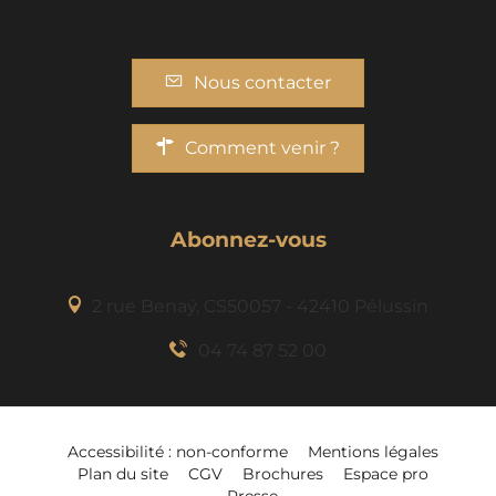
Nous contacter
Comment venir ?
Abonnez-vous
2 rue Benaÿ, CS50057 - 42410 Pélussin
04 74 87 52 00
Accessibilité : non-conforme
Mentions légales
Description
Plan du site
CGV
Brochures
Espace pro
Bénéficie d'une