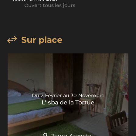
Ouvert
tous les jours
Sur place
Du
2
Février
au
30
Novembre
L'Isba de la Tortue
Bourg-Argental