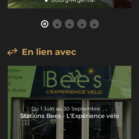
En lien avec
Du
1
Juin
au
30
Septembre
,
...
Stations Bees - L'Expérience vélo