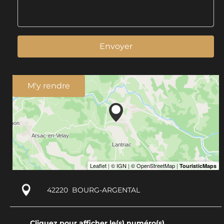
Envoyer
M'y rendre
42220
BOURG-ARGENTAL
Cliquez pour afficher le(s) numéro(s)