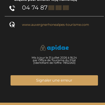
04 74 87
▒▒ ▒▒ ▒▒
www.auvergnerhonealpes-tourisme.com
Mis à jour le 31 juillet 2026 à 16:24
par Office de Tourisme du Pilat
(Identifiant de l'offre:
7852263
)
Signaler une erreur