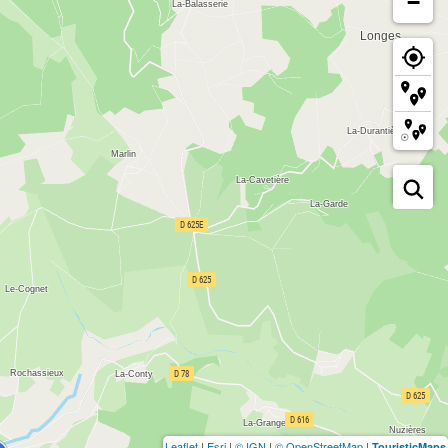
−
Leaflet
|
Esri
|
© IGN
|
© OpenStreetMap
|
TouristicMaps