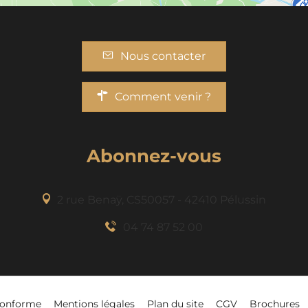
Nous contacter
Comment venir ?
Abonnez-vous
2 rue Benaÿ, CS50057 - 42410 Pélussin
04 74 87 52 00
-conforme
Mentions légales
Plan du site
CGV
Brochures