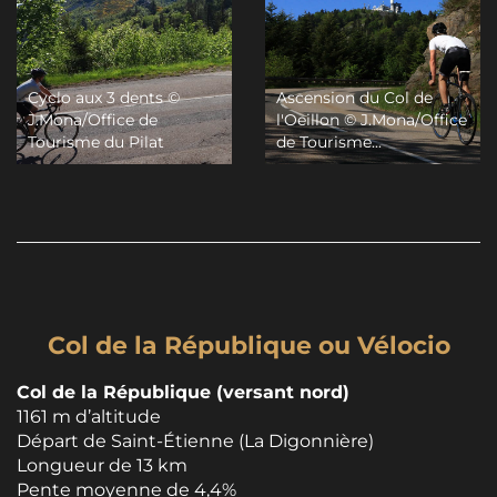
Cyclo aux 3 dents ©
Ascension du Col de
J.Mona/Office de
l'Oeillon © J.Mona/Office
Tourisme du Pilat
de Tourisme...
Col de la République ou Vélocio
Col de la République (versant nord)
1161 m d’altitude
Départ de Saint-Étienne (La Digonnière)
Longueur de 13 km
Pente moyenne de 4,4%