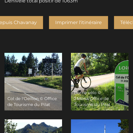
Dénivelé total positif de 1063m
 depuis Chavanay
Imprimer l'itinéraire
Téléc
Borne vélo ©
Col de l'Oeillon © Office
J.Mona/Office de
de Tourisme du Pilat
Tourisme du Pilat