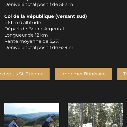
Dénivelé total positif de 567 m
Col de la République (versant sud)
1161 m d’altitude
Départ de Bourg-Argental
Longueur de 12 km
Pente moyenne de 5,2%
Dénivelé total positif de 629 m
e depuis St-Etienne
Imprimer l'itinéraire
T