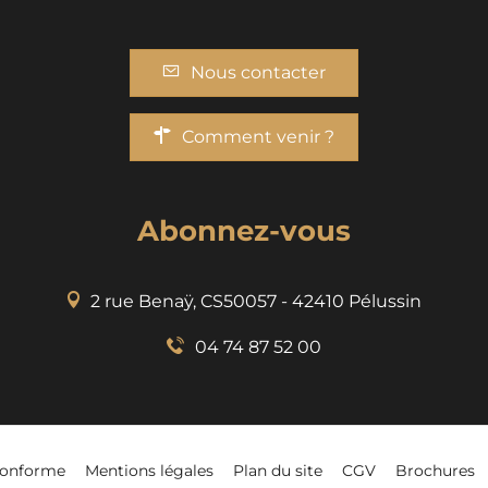
Nous contacter
Comment venir ?
Abonnez-vous
2 rue Benaÿ, CS50057 - 42410 Pélussin
04 74 87 52 00
-conforme
Mentions légales
Plan du site
CGV
Brochures