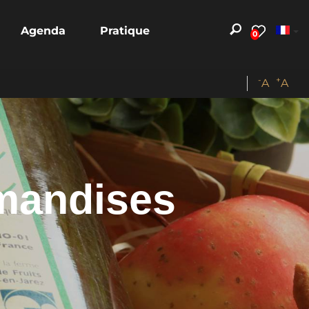
Agenda
Pratique
0
-
+
A
A
mandises