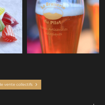
na /Office
Brasserie du Pilat © JMona /Office de
Tourisme du Pilat
e vente collectifs