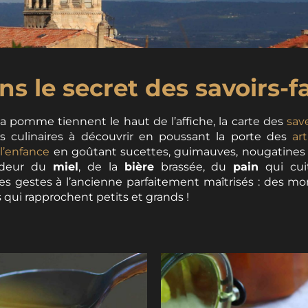
Pelussin © J.Mona / Office de Tourisme du Pilat
ns le secret des savoirs-fa
la pomme tiennent le haut de l’affiche, la carte des
sav
ors culinaires à découvrir en poussant la porte des
ar
 l’enfance
en goûtant sucettes, guimauves, nougatines e
’odeur du
miel
, de la
bière
brassée, du
pain
qui cui
les gestes à l’ancienne parfaitement maîtrisés : des 
 qui rapprochent petits et grands !