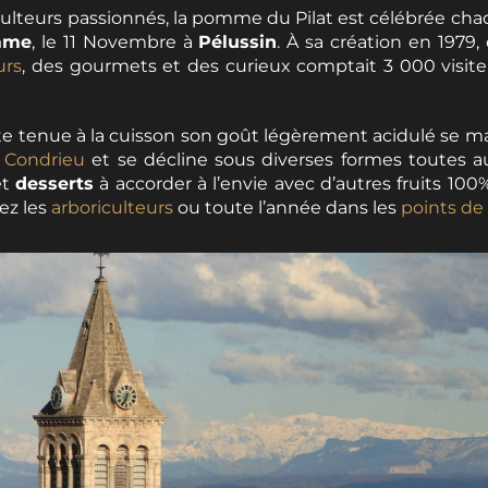
culteurs passionnés, la pomme du Pilat est célébrée cha
mme
, le 11 Novembre à
Pélussin
. À sa création en 1979
urs
, des gourmets et des curieux comptait 3 000 visite
e tenue à la cuisson son goût légèrement acidulé se m
e Condrieu
et se décline sous diverses formes toutes a
et
desserts
à accorder à l’envie avec d’autres fruits 100% 
ez les
arboriculteurs
ou toute l’année dans les
points de