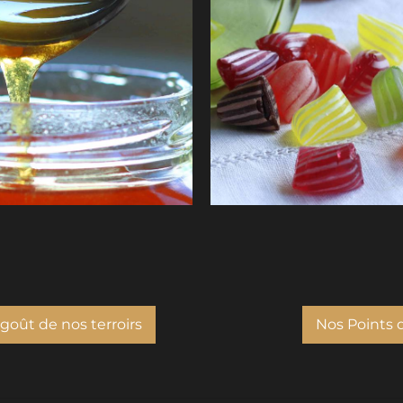
na /Office de Tourisme du
Les Bonbons de Julien © J.Mo
de Tourisme du Pilat
goût de nos terroirs
Nos Points d