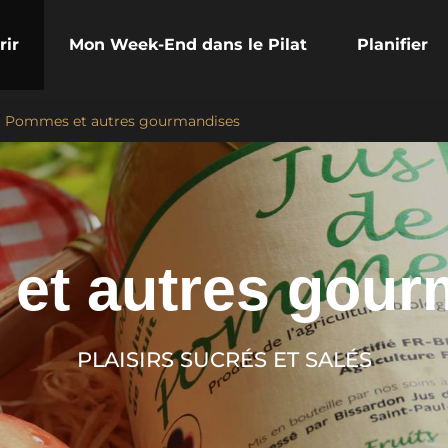
rir
Mon Week-End dans le Pilat
Planifier
/
Pommes et autres gourmandises
et autres gour
PLAISIRS SUCRÉS ET SALÉS