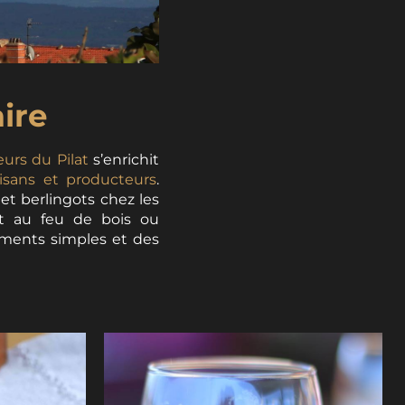
ire
eurs du Pilat
s’enrichit
tisans et producteurs
.
t berlingots chez les
t au feu de bois ou
moments simples et des