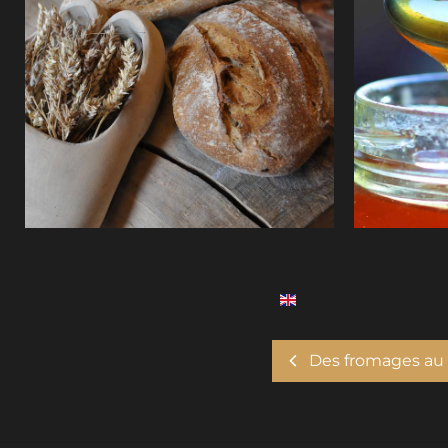
Pain de la Ferme des blés d'Or
Miel © J.Mo
Pilat
Des fromages au 