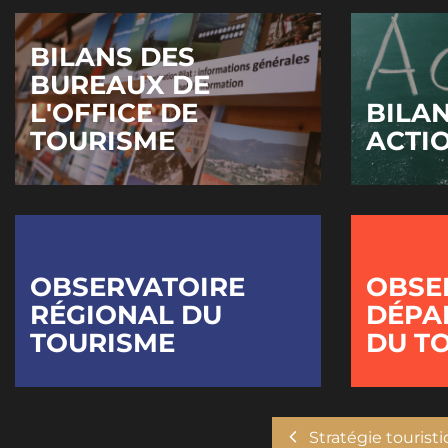
BILANS DES
BUREAUX DE
L'OFFICE DE
BILA
TOURISME
ACTI
OBSERVATOIRE
OBSE
RÉGIONAL DU
DÉPA
TOURISME
DU T
Stratégie tourist