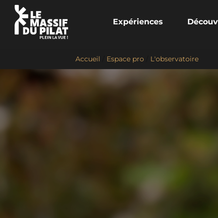
Expériences
Découv
Accueil
/
Espace pro
/
L'observatoire