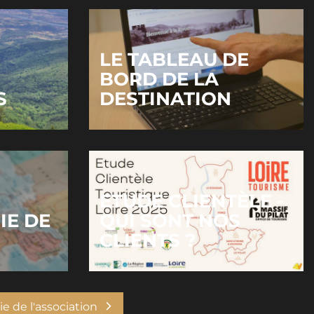
LE TABLEAU DE
BORD DE LA
S
DESTINATION
ETUDE CLIENTÈLE -
IE DE
QUI SONT NOS
CLIENTS ?
ie de l'association