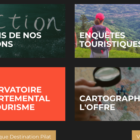
NS DE NOS
ENQUÊTES
ONS
TOURISTIQUE
RVATOIRE
RTEMENTAL
CARTOGRAPH
OURISME
L'OFFRE
ique Destination Pilat
V