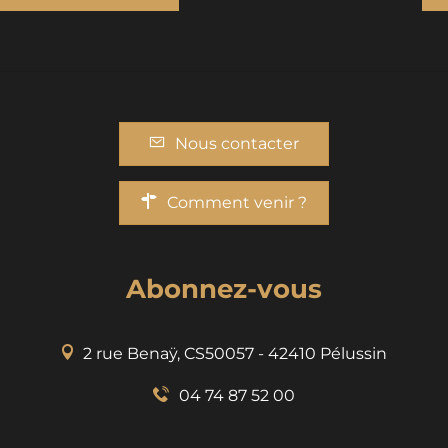
Nous contacter
Comment venir ?
Abonnez-vous
2 rue Benaÿ, CS50057 - 42410 Pélussin
04 74 87 52 00