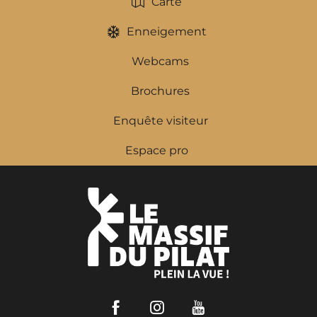
Carte
Enneigement
Webcams
Brochures
Enquête visiteur
Espace pro
Facebook
Instagram
Youtube