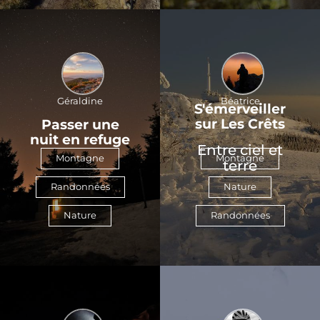
Géraldine
Béatrice
S'émerveiller
sur Les Crêts
Passer une
nuit en refuge
Entre ciel et
Montagne
Montagne
terre
Randonnées
Nature
Nature
Randonnées