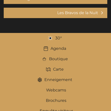
Les Bravos de la Nuit
30
°
Agenda
Boutique
Carte
Enneigement
Webcams
Brochures
Enquête visiteur