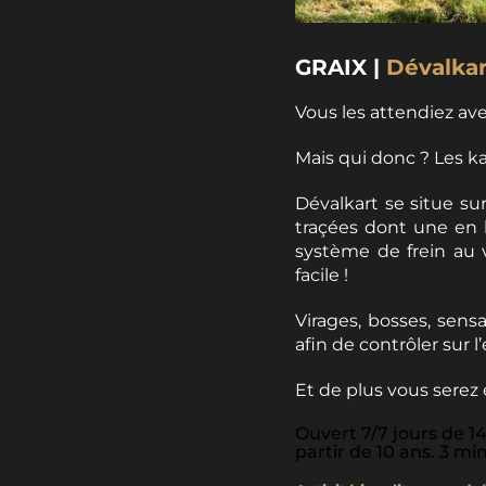
GRAIX |
Dévalkar
Vous les attendiez avec
Mais qui donc ? Les ka
Dévalkart se situe sur
traçées dont une en
système de frein au 
facile !
Virages, bosses, sens
afin de contrôler sur l
Et de plus vous serez
Ouvert 7/7 jours de 1
partir de 10 ans. 3 mi