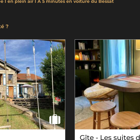
ée I en plein air I A 5 minutes en voiture du Bessat
té ?
Gîte - Les suites 