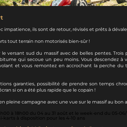
Crédit photo Benjamin Becker
t
 impatience, ils sont de retour, révisés et prêts à dévaler
rts tout terrain non motorisés bien-sûr !
 le versant sud du massif avec de belles pentes. Trois p
 bitume qui secoue un peu moins. Vous descendez à v
volant et vous remontez en accrochant la perche du té
ations garanties, possibilité de prendre son temps chr
’écran si on a été plus rapide que le copain !
 en pleine campagne avec une vue sur le massif au bon ai
4h00 à 18h00 du 04 au 31 août et le week-end du 05-06/
ni-karts à disposition pour les 4-10 ans