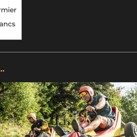
rmier
s
ancs
..