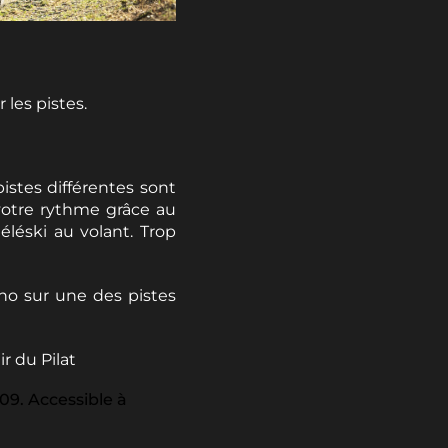
 les pistes.
istes différentes sont
otre rythme grâce au
léski au volant. Trop
ono sur une des pistes
r du Pilat
09. Accessible à