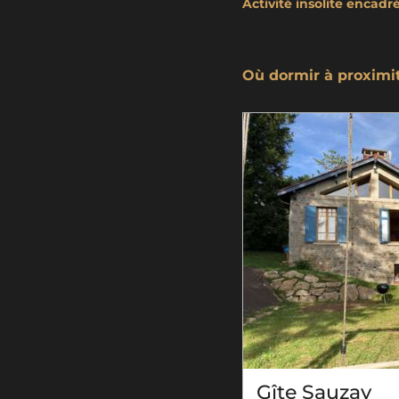
Activité insolite encadr
Où dormir à proximi
Gîte Sauzay