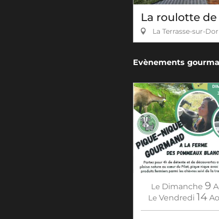
La roulotte de 
La Terrasse-sur-Dor
Evènements gourma
9
Le
Dimanche
A
14
Le
Vendredi
Ao