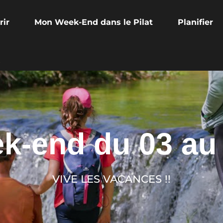
rir
Mon Week-End dans le Pilat
Planifier
t
-end du 03 au 0
VIVE LES VACANCES !!