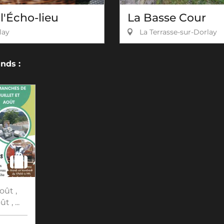
l'Écho-lieu
La Basse Cour
lay
La Terrasse-sur-Dorlay
nds :
oût
,
ût
,
...