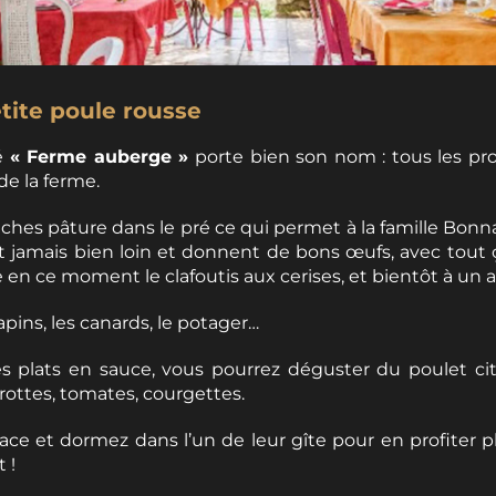
credit_photo_poule_rousse
tite poule rousse
sé
« Ferme auberge »
porte bien son nom : tous les pr
de la ferme.
aches pâture dans le pré ce qui permet à la famille Bonn
nt jamais bien loin et donnent de bons œufs, avec tout ç
n ce moment le clafoutis aux cerises, et bientôt à un au
 lapins, les canards, le potager…
 les plats en sauce, vous pourrez déguster du poulet 
rottes, tomates, courgettes.
ace et dormez dans l’un de leur gîte pour en profiter 
 !