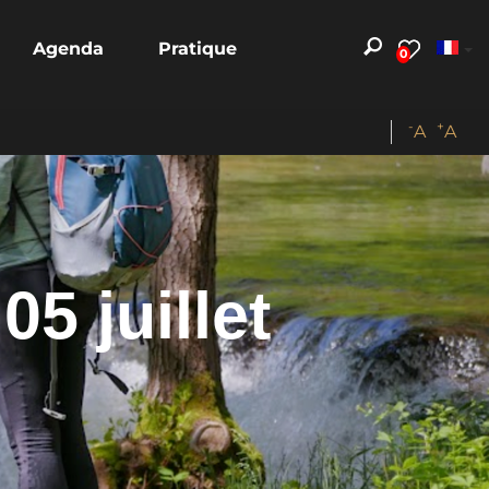
Agenda
Pratique
0
-
+
A
A
5 juillet