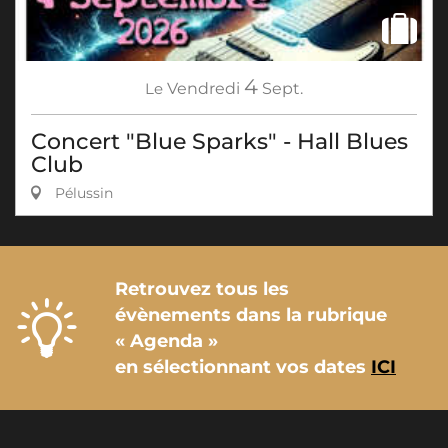
4
Le
Vendredi
Sept.
Concert "Blue Sparks" - Hall Blues
Club
Pélussin
Retrouvez tous les
évènements dans la rubrique
« Agenda »
en sélectionnant vos dates
ICI