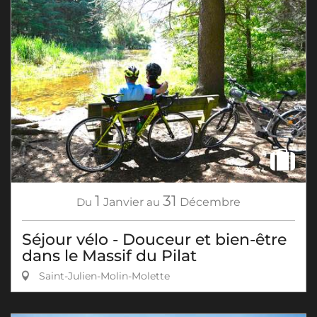
1
31
Du
Janvier
au
Décembre
Séjour vélo - Douceur et bien-être
dans le Massif du Pilat
Saint-Julien-Molin-Molette