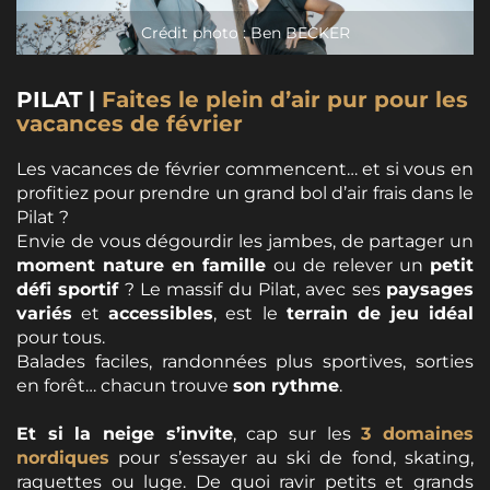
Crédit photo : Ben BECKER
PILAT |
Faites le plein d’air pur pour les
vacances de février
Les vacances de février commencent… et si vous en
profitiez pour prendre un grand bol d’air frais dans le
Pilat ?
Envie de vous dégourdir les jambes, de partager un
moment nature en famille
ou de relever un
petit
défi sportif
? Le massif du Pilat, avec ses
paysages
variés
et
accessibles
, est le
terrain de jeu idéal
pour tous.
Balades faciles, randonnées plus sportives, sorties
en forêt… chacun trouve
son rythme
.
Et si la neige s’invite
, cap sur les
3 domaines
nordiques
pour s’essayer au ski de fond, skating,
raquettes ou luge. De quoi ravir petits et grands