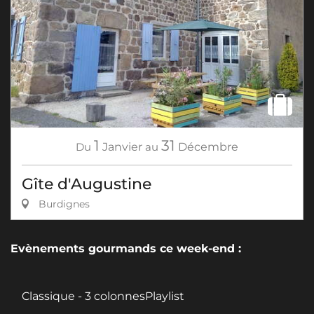
1
31
Du
Janvier
au
Décembre
Gîte d'Augustine
Burdignes
Evènements gourmands ce week-end :
Classique - 3 colonnesPlaylist