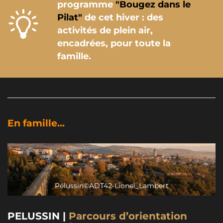
programme
"Bougez dans le
Pilat"
de cet hiver : des
activités de plein air,
encadrées, pour toute la
famille.
En famille...
Pélussin©ADT42-Lionel_Lambert
PELUSSIN |
Parcours d’orientation