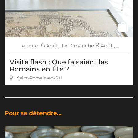
6
9
Le
Jeudi
Août
,
Le
Dimanche
Août
,
...
Visite flash : Que faisaient les
Romains en Été ?
Saint-Romain-en-Gal
Pour se détendre...