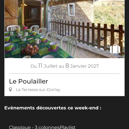
11
8
Du
Juillet
au
Janvier
2027
Le Poulailler
La Terrasse-sur-Dorlay
Evènements découvertes ce week-end :
Classique - 3 colonnesPlaylist