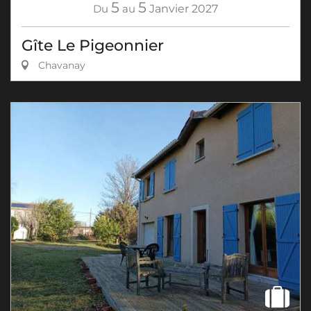
5
5
Du
au
Janvier
2027
Gîte Le Pigeonnier
Chavanay