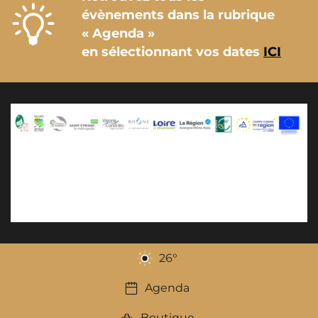
évènements dans la rubrique
« Agenda »
en sélectionnant vos dates
ICI
26
°
Agenda
Boutique