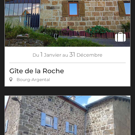
1
31
Du
Janvier
au
Décembre
Gîte de la Roche
Bourg-Argental