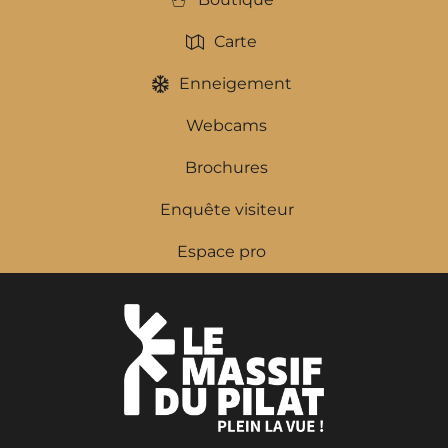
Carte
Enneigement
Webcams
Brochures
Enquête visiteur
Espace pro