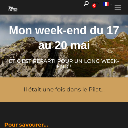
0
Togg
navi
Mon week-end du 17
au 20 mai
ET C'EST REPARTI POUR UN LONG WEEK-
END !
Il était une fois dans le Pilat...
Pour savourer...