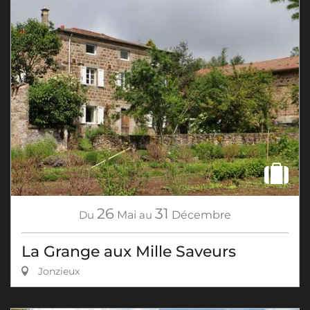
26
31
Du
Mai
au
Décembre
La Grange aux Mille Saveurs
Jonzieux