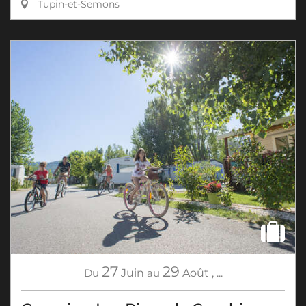
Tupin-et-Semons
27
29
Du
Juin
au
Août
,
...