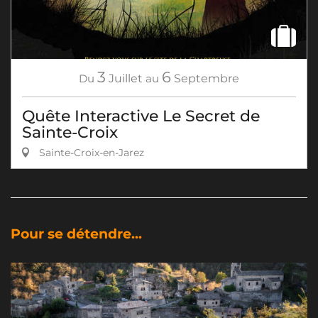
3
6
Du
Juillet
au
Septembre
Quête Interactive Le Secret de
Sainte-Croix
Sainte-Croix-en-Jarez
Pour se détendre...