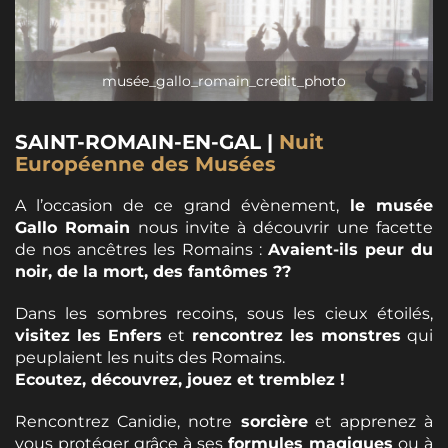
musée_gallo_romain_credit_photo
SAINT-ROMAIN-EN-GAL |
Nuit
Européenne des Musées
A l’occasion de ce grand évènement,
le musée
Gallo Romain
nous invite à découvrir une facette
de nos ancêtres les Romains :
Avaient-ils peur du
noir, de la mort, des fantômes ??
Dans les sombres recoins, sous les cieux étoilés,
visitez les Enfers
et
rencontrez les monstres
qui
peuplaient les nuits des Romains.
Ecoutez, découvrez, jouez et tremblez !
Rencontrez Canidie, notre
sorcière
et apprenez à
vous protéger grâce à ses
formules magiques
ou à