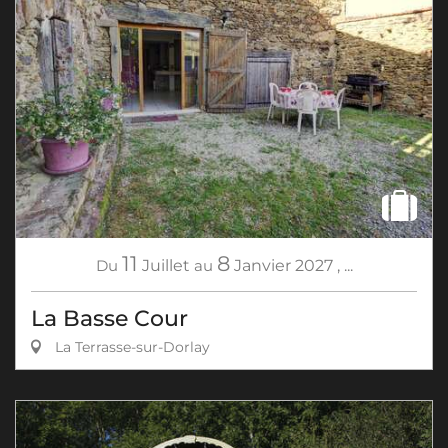
11
8
Du
Juillet
au
Janvier
2027
,
...
La Basse Cour
La Terrasse-sur-Dorlay