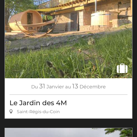
31
13
Du
Janvier
au
Décembre
Le Jardin des 4M
Saint-Régis-du-Coin