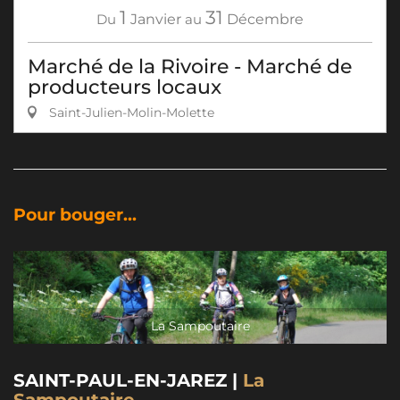
1
31
Du
Janvier
au
Décembre
Marché de la Rivoire - Marché de
producteurs locaux
Saint-Julien-Molin-Molette
Pour bouger...
La Sampoutaire
​SAINT-PAUL-EN-JAREZ |
La