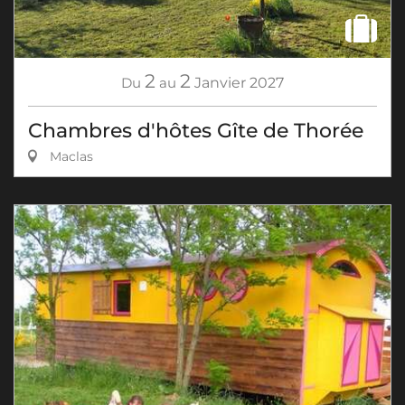
2
2
Du
au
Janvier
2027
Chambres d'hôtes Gîte de Thorée
Maclas