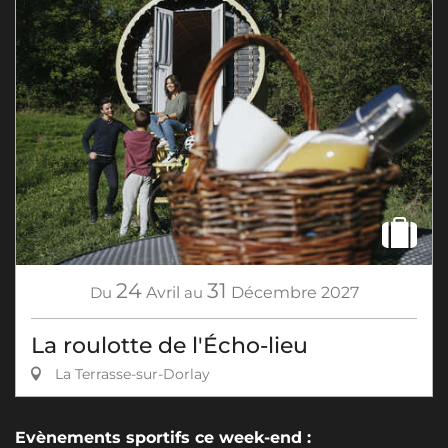
24
31
Du
Avril
au
Décembre
2027
La roulotte de l'Écho-lieu
La Terrasse-sur-Dorlay
Evènements sportifs ce week-end :