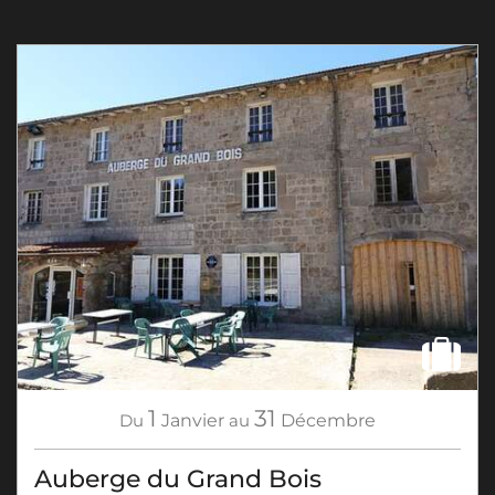
1
31
Du
Janvier
au
Décembre
Auberge du Grand Bois