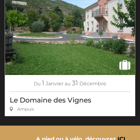
1
31
Du
Janvier
au
Décembre
Le Domaine des Vignes
Ampuis
A pied ou à vélo, découvrez
ICI