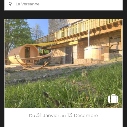
La Versanne
31
13
Du
Janvier
au
Décembre