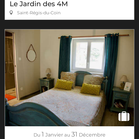
Le Jardin des 4M
Saint-Régis-du-Coin
1
31
Du
Janvier
au
Décembre