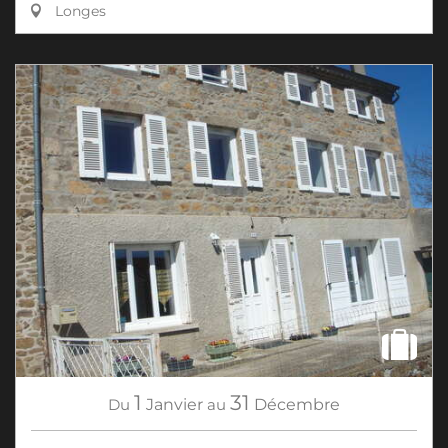
Longes
1
31
Du
Janvier
au
Décembre