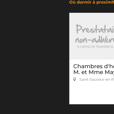
Où dormir à proximi
Chambres d'h
M. et Mme Ma
Saint-Sauveur-en-