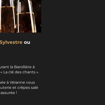
-Sylvestre
ou
rant la Barollière à
« La clé des chants ».
tuée à Véranne vous
cuterie et crêpes salé
 assurée !