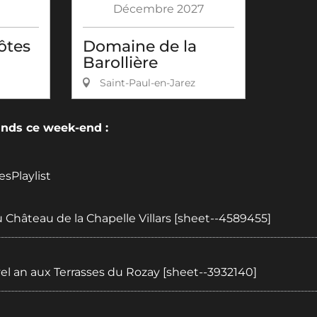
Décembre
2027
ôtes
Domaine de la
Barollière
Saint-Paul-en-Jarez
ds ce week-end :
esPlaylist
:
 Château de la Chapelle Villars [sheet--4589455]
:
el an aux Terrasses du Rozay [sheet--3932140]
: