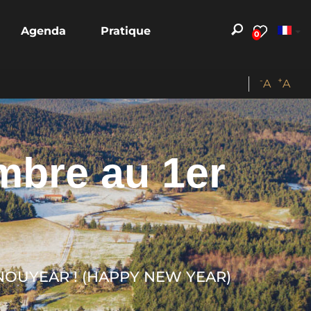
Agenda
Pratique
0
-
+
A
A
mbre au 1er
APINOUYEAR ! (HAPPY NEW YEAR)