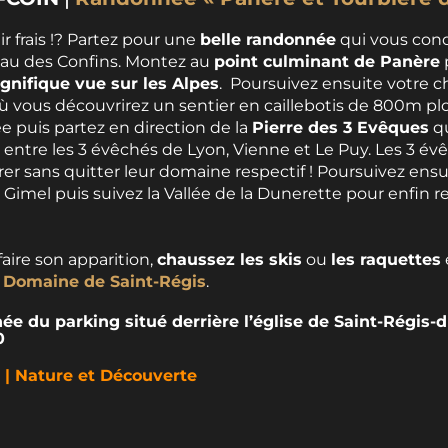
ir frais !? Partez pour une
belle randonnée
qui vous cond
au des Confins. Montez au
point culminant de Panère
nifique vue sur les Alpes
. Poursuivez ensuite votre c
ù vous découvrirez un sentier en caillebotis de 800m p
e puis partez en direction de la
Pierre des 3 Evêques
qu
te entre les 3 évêchés de Lyon, Vienne et Le Puy. Les 3 é
er sans quitter leur domaine respectif ! Poursuivez ensu
e Gimel puis suivez la Vallée de la Dunerette pour enfin 
faire son apparition,
chaussez les skis
ou
les raquettes
u
Domaine de Saint-Régis
.
ée du parking situé derrière l’église de Saint-Régis-
0
| Nature et Découverte