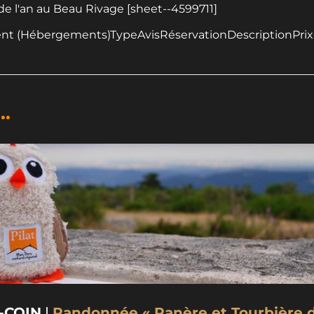
de l'an au Beau Rivage [sheet--4599711]
nt (Hébergements)TypeAvisRéservationDescriptionPri
..
Randonnée « Panère et Tourbière de Gimel »
-COIN
|
Randonnée « Panère et Tourbière d