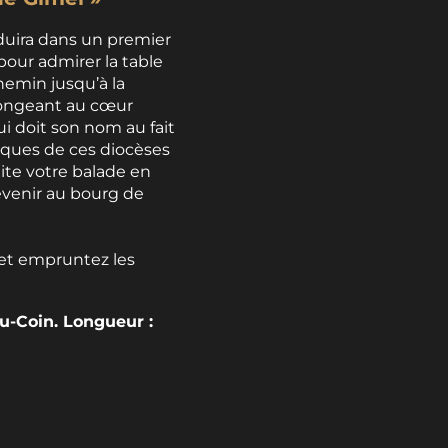
uira dans un premier
pour admirer la table
hemin jusqu’à la
longeant au cœur
i doit son nom au fait
vêques de ces diocèses
ite votre balade en
revenir au bourg de
et empruntez les
du-Coin. Longueur :