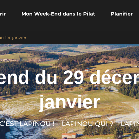
rir
Mon Week-End dans le Pilat
Planifier
 1er janvier
nd du 29 déce
janvier
– C’EST LAPINOU ! – LAPINOU QUI ? – L