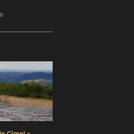
x0
e Gimel »