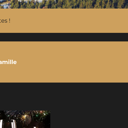
es !
amille