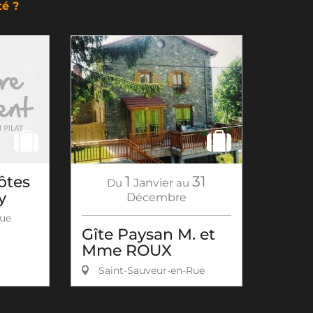
té ?
ôtes
1
31
Du
Janvier
au
y
Décembre
Rue
Gîte Paysan M. et
Mme ROUX
Saint-Sauveur-en-Rue