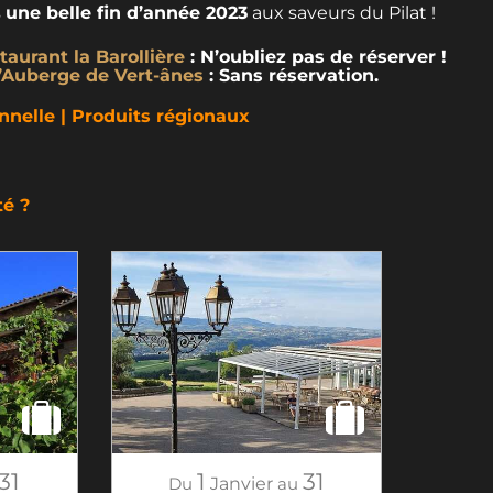
s
une belle fin d’année 2023
aux saveurs du Pilat !
taurant la Barollière
: N’oubliez pas de réserver !
l’Auberge de Vert-ânes
: Sans réservation.
onnelle | Produits régionaux
té ?
31
1
31
Du
Janvier
au