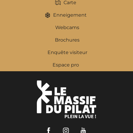
Carte
Enneigement
Webcams
Brochures
Enquête visiteur
Espace pro
Facebook
Instagram
Youtube