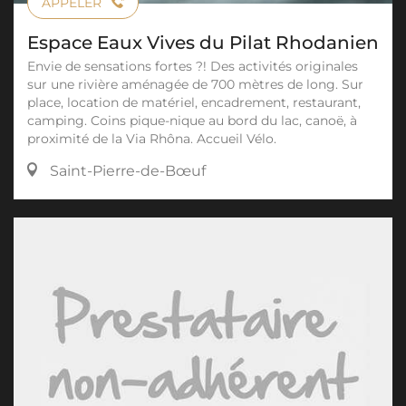
APPELER
Espace Eaux Vives du Pilat Rhodanien
Envie de sensations fortes ?! Des activités originales
sur une rivière aménagée de 700 mètres de long. Sur
place, location de matériel, encadrement, restaurant,
camping. Coins pique-nique au bord du lac, canoë, à
proximité de la Via Rhôna. Accueil Vélo.
Saint-Pierre-de-Bœuf