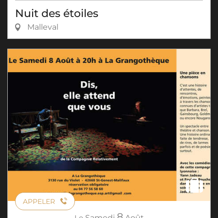
Nuit des étoiles
Malleval
APPELER
8
Le
Samedi
Août