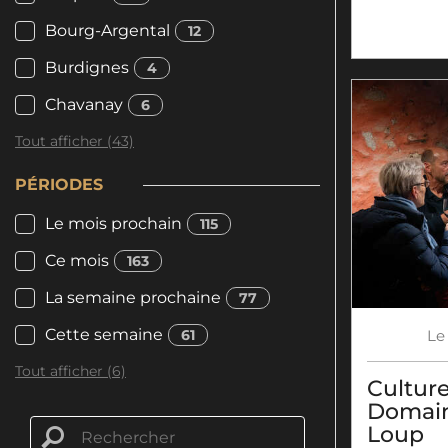
Bourg-Argental
12
Burdignes
4
Chavanay
6
Tout afficher (43)
PÉRIODES
Le mois prochain
115
Ce mois
163
La semaine prochaine
77
Cette semaine
61
Le
Tout afficher (6)
Culture
Domain
Loup