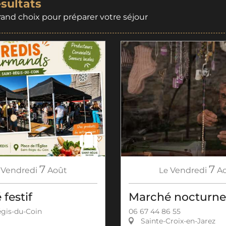
ésultats
rand choix pour préparer votre séjour
7
7
Vendredi
Août
Le
Vendredi
A
festif
Marché nocturne
gis-du-Coin
06 67 44 86 55
Sainte-Croix-en-Jarez