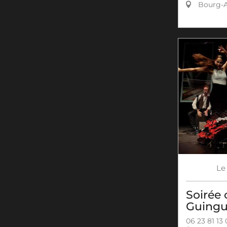
Bourg-A
Le
Soirée 
Guingu
06 23 81 13