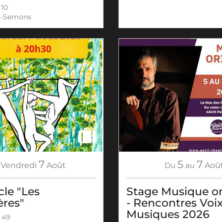
 10
t-Semons
7
5
7
Vendredi
Août
Du
au
Aoû
le "Les
Stage Musique or
ères"
- Rencontres Voi
Musiques 2026
 49