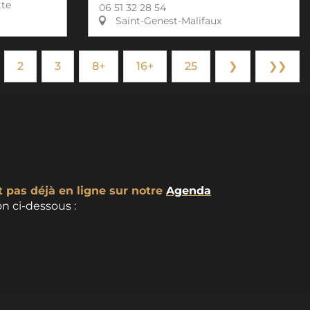
tte
06 51 32 28 54
Saint-Genest-Malifaux
2
3
8+
16+
25
❯
❯❯
t pas déjà en ligne sur notre
Agenda
n ci-dessous :