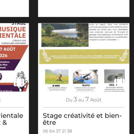
3
7
t
Du
au
Août
ientale
Stage créativité et bien-
x &
être
06 64 37 21 38