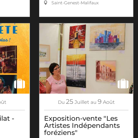
Saint-Genest-Malifaux
25
9
Du
Juillet
au
Août
oût
Exposition-vente "Les
lat -
Artistes Indépendants
foréziens"