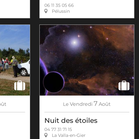
06 11 35 05 66
Pélussin
7
oût
Le
Vendredi
Août
Nuit des étoiles
04 77 31 71 15
La Valla-en-Gier