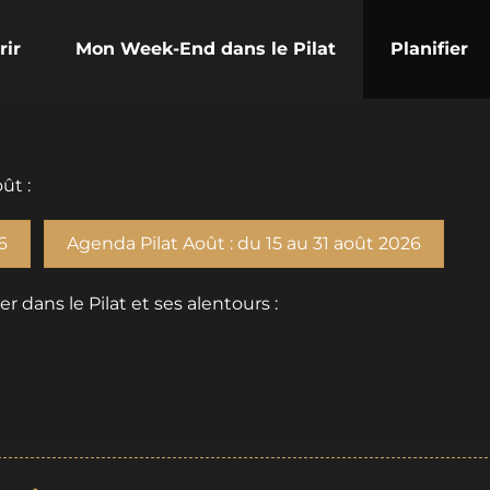
rir
Mon Week-End dans le Pilat
Planifier
ût :
6
Agenda Pilat Août : du 15 au 31 août 2026
dans le Pilat et ses alentours :