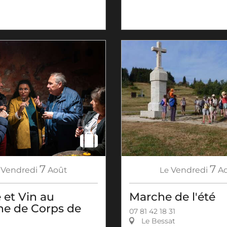
7
7
Vendredi
Août
Le
Vendredi
A
 et Vin au
Marche de l'été
e de Corps de
07 81 42 18 31
Le Bessat