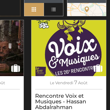
7
oût
Le
Vendredi
Août
Rencontre Voix et
Musiques - Hassan
Abdalrahman