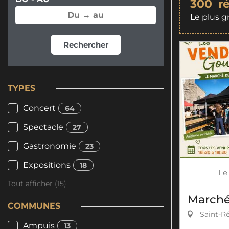
300
r
Le plus g
Rechercher
TYPES
Concert
64
Spectacle
27
Gastronomie
23
Expositions
18
Le
Tout afficher (15)
Marché 
COMMUNES
Saint-Ré
Ampuis
13