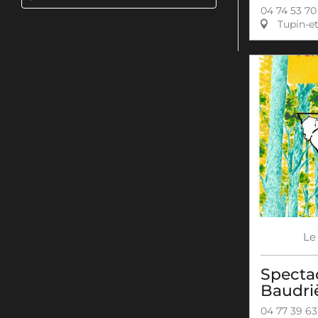
04 74 53 70
Tupin-e
Le
Spectac
Baudri
04 77 39 63