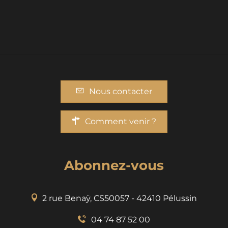
Nous contacter
Comment venir ?
Abonnez-vous
2 rue Benaÿ, CS50057 - 42410 Pélussin
04 74 87 52 00