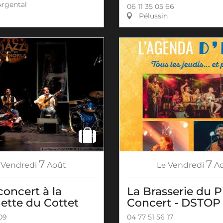
rgental
06 11 35 05 66
Pélussin
7
7
Vendredi
Août
Le
Vendredi
A
concert à la
La Brasserie du Pi
ette du Cottet
Concert - DSTOP
 09
04 77 51 56 17