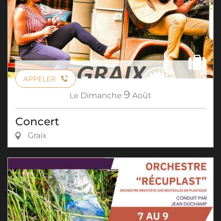
APPELER
9
Le
Dimanche
Août
Concert
Graix