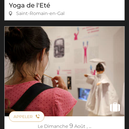
Yoga de l'Eté
Saint-Romain-en-Gal
APPELER
9
Le
Dimanche
Août
,
...