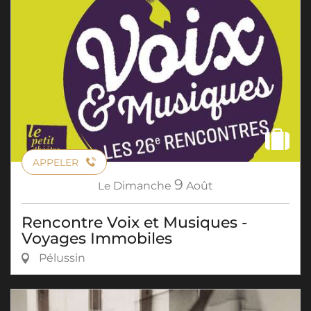
APPELER
9
Le
Dimanche
Août
Rencontre Voix et Musiques -
Voyages Immobiles
Pélussin