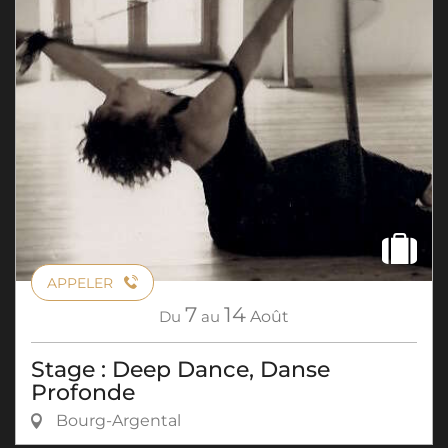
APPELER
7
14
Du
au
Août
Stage : Deep Dance, Danse
Profonde
Bourg-Argental