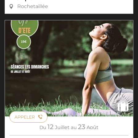
Rochetaillée
APPELER
12
23
Du
Juillet
au
Août