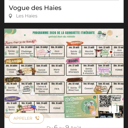
Vogue des Haies
Les Haies
APPELER
6
9
Du
au
Août