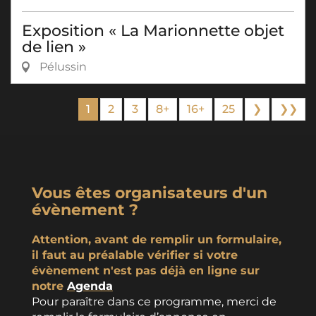
Exposition « La Marionnette objet
de lien »
Pélussin
1
2
3
8+
16+
25
❯
❯❯
Vous êtes organisateurs d'un
évènement ?
Attention, avant de remplir un formulaire,
il faut au préalable vérifier si votre
évènement n'est pas déjà en ligne sur
notre
Agenda
Pour paraître dans ce programme, merci de