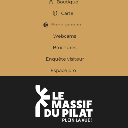
Boutique
Carte
Enneigement
Webcams
Brochures
Enquête visiteur
Espace pro