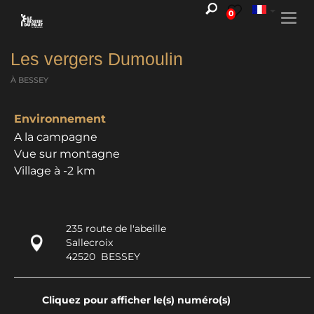
0
Togg
navi
Les vergers Dumoulin
À BESSEY
Environnement
A la campagne
Vue sur montagne
Village à -2 km
235 route de l'abeille
Sallecroix
42520
BESSEY
Cliquez pour afficher le(s) numéro(s)