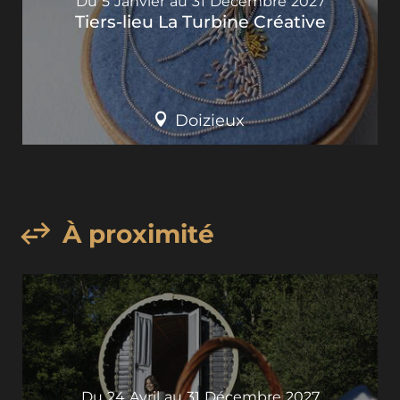
Du
5
Janvier
au
31
Décembre
2027
Tiers-lieu La Turbine Créative
Doizieux
À proximité
Du
24
Avril
au
31
Décembre
2027